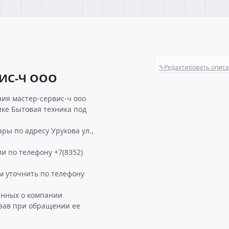
✎
Редактировать опис
ВИС-Ч ООО
ия мастер-сервис-ч ооо
ике Бытовая техника под
ы по адресу Урукова ул.,
и по телефону +7(8352)
 уточнить по телефону
анных о компании
азав при обращении ее